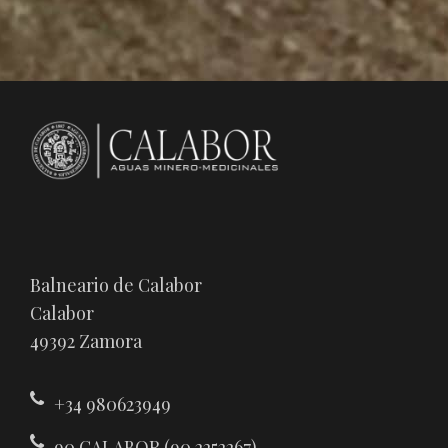
Balneario de Calabor
Calabor
49392 Zamora
+34 980623949
90 CALABOR (90 2252267)