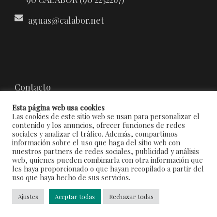
aguas@calabor.net
Contacto
Aviso Legal LSSIC
Esta página web usa cookies
Política de Cookies
Las cookies de este sitio web se usan para personalizar el
contenido y los anuncios, ofrecer funciones de redes
Protección de datos
sociales y analizar el tráfico. Además, compartimos
información sobre el uso que haga del sitio web con
nuestros partners de redes sociales, publicidad y análisis
web, quienes pueden combinarla con otra información que
les haya proporcionado o que hayan recopilado a partir del
uso que haya hecho de sus servicios.
© Copyright 2022 Balneario de Calabor
RESERVAR
TIENDA
CONTACTO
Ajustes
Aceptar todas
Rechazar todas